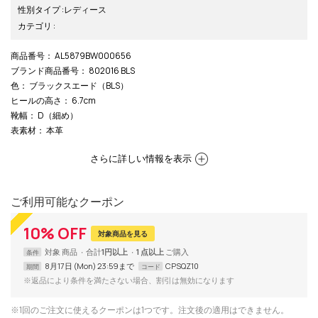
性別タイプ
:
レディース
カテゴリ
:
商品番号
： AL5879BW000656
ブランド商品番号
： 802016 BLS
色
： ブラックスエード（BLS）
ヒールの高さ
： 6.7cm
靴幅
： D（細め）
表素材
： 本革
さらに詳しい情報を表示
ご利用可能なクーポン
10
%
OFF
対象商品を見る
対象
商品
合計
1円以上
1 点以上
条件
8月17日 (Mon) 23:59まで
CPSQZ10
期間
コード
※返品により条件を満たさない場合、割引は無効になります
※1回のご注文に使えるクーポンは1つです。注文後の適用はできません。