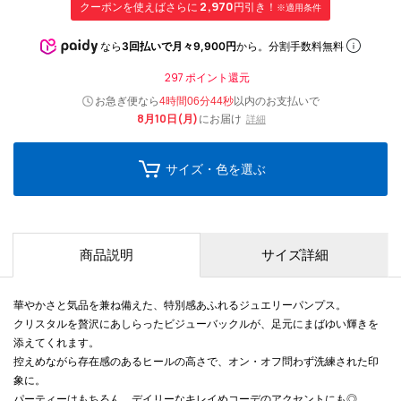
クーポンを使えばさらに
2,970
円引き！
※適用条件
なら
3回払いで月々9,900円
から。分割手数料無料
297
ポイント還元
お急ぎ便なら
以内
のお支払いで
4時間06分43秒
8月10日(月)
にお届け
詳細
サイズ・色を選ぶ
商品説明
サイズ詳細
華やかさと気品を兼ね備えた、特別感あふれるジュエリーパンプス。
クリスタルを贅沢にあしらったビジューバックルが、足元にまばゆい輝きを
添えてくれます。
控えめながら存在感のあるヒールの高さで、オン・オフ問わず洗練された印
象に。
パーティーはもちろん、デイリーなキレイめコーデのアクセントにも◎。