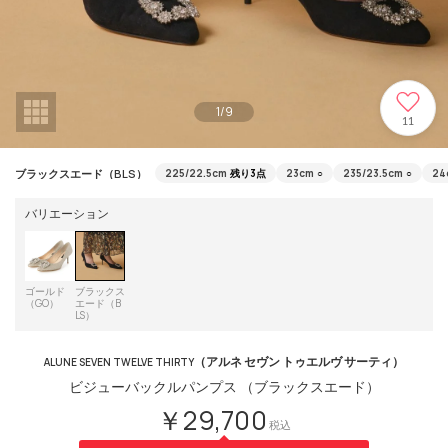
1
/
9
11
ブラックスエード（BLS）
225/22.5cm
残り3点
23cm
○
235/23.5cm
○
24
バリエーション
ゴールド
ブラックス
（GO）
エード（B
LS）
（アルネ セヴン トゥエルヴ サーティ）
ALUNE SEVEN TWELVE THIRTY
ビジューバックルパンプス （ブラックスエード）
￥29,700
税込