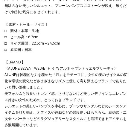
無駄のない美しいシルエット、プレーンパンプスにストーンが映え、履くだ
けで特別な気分にさせてくれます。
【 素材・ヒール・サイズ 】
□ 素材：本革・生地
□ ヒール高：6.7cm
□ サイズ展開：22.5cm～24.5cm
□ 原産国：日本
【 BRAND 】
〈ALUNE SEVEN TWELVE THIRTY/アルネ セブントゥエルブサーティ〉
ALUNEは神秘的な力を秘めた「月」をモチーフに、女性の美のサイクルの変
化や環境の変化などさまざまなリズムに優しく寄り添えるブランドでありた
いと思い誕生しました。
美フォルムと程良いトレンド感、さりげないけど美しいデザインはエレガン
ス好きの女性のための、とっておきブランドです。
シルエットの美しいパンプスを中心に、ブーツやサンダルなどのシーズンア
イテムを取り揃え、オフィスや通勤などの普段使いはもちろん、結婚式・二
次会・パーティなどのラグジュアリーなスタイルにも活躍できるアイテムを
多数展開しています。