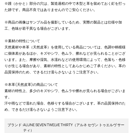
※踵（かかと）部分の穴は、製造過程の中で木型と革を留めておく釘を打っ
た跡です。商品不良ではありませんのでご安心ください。
※商品の画像はサンプル品を撮影しているため、実際の製品とは仕様や加
工、色味が若干異なる場合がございます。
※素材の特性について
天然素材や本革（天然皮革）を使用している商品については、色調や柄模様
に個体差があるほか、キズやシワ、色ムラ、擦れなどが見られることがござ
います。また、摩擦や湿気、水濡れなどの使用環境によって、色落ち・色移
りが生じる場合があり、素材の特性としてあらかじめご了承ください。革の
品質保持のため、できるだけ濡らさないようご注意下さい。
※本革(天然皮革)の商品について
素材の特性上、多少のキズやシワ、色ムラや擦れが見られる場合がございま
す。
汗や雨などで濡れた場合、色移りする場合がございます。革の品質保持のた
め、できるだけ濡らさないようご注意下さい。
ブランド
:
ALUNE SEVEN TWELVE THIRTY
（アルネ セヴン トゥエルヴ サー
ティ）