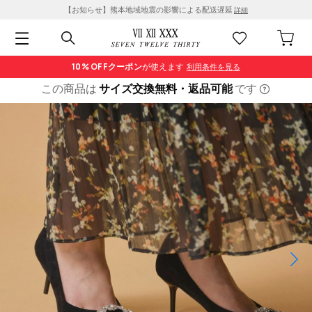
【お知らせ】熊本地域地震の影響による配送遅延
詳細
10% OFF
クーポン
が使えます
利用条件を見る
この商品は
サイズ交換無料・返品可能
です