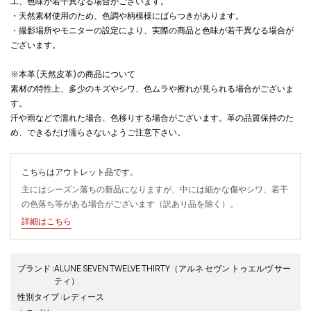
工、色味が若干異なる場合がございます。
・天然素材使用のため、色調や柄模様にばらつきがあります。
・撮影場所やモニターの設定により、実際の商品と色味が若干異なる場合が
ございます。
※本革(天然皮革)の商品について
素材の特性上、多少のキズやシワ、色ムラや擦れが見られる場合がございま
す。
汗や雨などで濡れた場合、色移りする場合がございます。革の品質保持のた
め、できるだけ濡らさないようご注意下さい。
こちらはアウトレット品です。
主にはシーズン落ちの新品になりますが、中には細かな傷やシワ、若干
の色落ち等がある場合がございます（訳あり品を除く）。
詳細はこちら
ブランド
:
ALUNE SEVEN TWELVE THIRTY
（アルネ セヴン トゥエルヴ サー
ティ）
性別タイプ
:
レディース