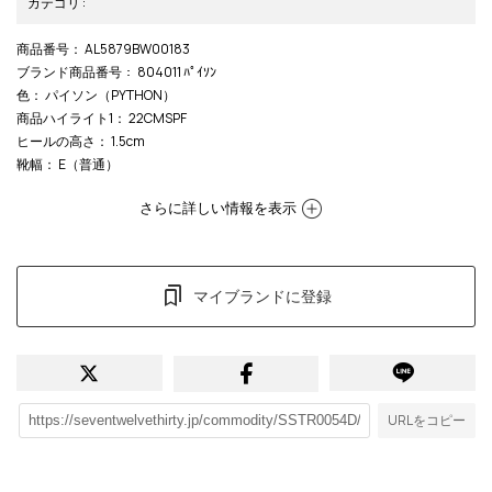
カテゴリ
:
商品番号
： AL5879BW00183
ブランド商品番号
： 804011 ﾊﾟｲｿﾝ
色
： パイソン（PYTHON）
商品ハイライト1
： 22CMSPF
ヒールの高さ
： 1.5cm
靴幅
： E（普通）
さらに詳しい情報を表示
マイブランドに登録
URLをコピー