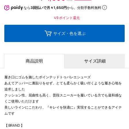
なら
3回払いで月々1,650円
から。分割手数料無料
49
ポイント還元
サイズ・色を選ぶ
商品説明
サイズ詳細
履き口にゴムを施したポインテッドトゥバレエシューズ
あえてアッパーに裏貼りをせず、とても柔らかく吸い付くような履き心地を
追求しました
クッション性、屈曲性も高く、普段スニーカーを履いている方でも違和感な
くご使用いただけます
美しいラインにこだわり、『キレイを快適に』実現することができるアイテ
ムです
【 BRAND 】