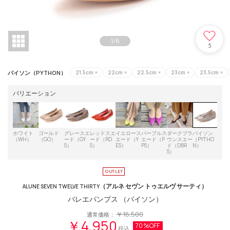
1
/
6
5
パイソン（PYTHON）
21.5cm
×
22cm
×
22.5cm
×
23cm
×
23.5cm
×
バリエーション
ホワイト
ゴールド
グレースエ
レッドスエ
イエロース
パープルス
ダークブラ
パイソン
（WH）
（GO）
ード（GY
ード（RD
エード（Y
エード（P
ウンスエー
（PYTHO
S）
S）
ES）
PS）
ド（DBR
N）
S）
（アルネ セヴン トゥエルヴ サーティ）
ALUNE SEVEN TWELVE THIRTY
バレエパンプス （パイソン）
￥16,500
通常価格：
￥4,950
70%OFF
税込