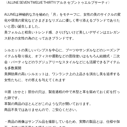
〈ALUNE SEVEN TWELVE THIRTY/アルネ セブントゥエルブサーティ〉
ALUNEは神秘的な力を秘めた「月」をモチーフに、女性の美のサイクルの変
化や環境の変化などさまざまなリズムに優しく寄り添えるブランドでありた
いと思い誕生しました。
美フォルムと程良いトレンド感、さりげないけど美しいデザインはエレガン
ス好きの女性の為のとっておきブランドです。
シルエットの美しいパンプスを中心に、ブーツやサンダルなどのシーズンア
イテムを取り揃え、オフィスや通勤などの普段使いはもちろん結婚式・二次
会・パーティなどのラグジュアリーなスタイルなどにも活躍できるアイテム
を多数展開
美脚効果の高いシルエットは、ワンランク上の上品さを演出し美を追求する
女性たちに、その答えを与えてくれます
※踵（かかと）部分の穴は、製造過程の中で木型と革を留めておく釘を打っ
た跡です。
革製の商品のほとんどがこのような穴が開いております。
商品不良ではありませんので、ご安心ください。
・商品の画像はサンプル品を撮影しているため、実際の製品とは、仕様や加