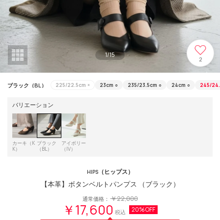
1
/
15
2
ブラック（BL）
225/22.5cm
×
23cm
○
235/23.5cm
○
24cm
○
245/24
バリエーション
カーキ（K
ブラック
アイボリー
K）
（BL）
（IV）
（ヒップス）
HIPS
【本革】ボタンベルトパンプス （ブラック）
￥22,000
通常価格：
￥17,600
20%OFF
税込