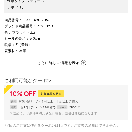
性別タイプ
:
レディース
カテゴリ
:
商品番号
： HI539BW012057
ブランド商品番号
： 202002 BL
色
： ブラック（BL）
ヒールの高さ
： 5.0cm
靴幅
： E（普通）
表素材
： 本革
さらに詳しい情報を表示
ご利用可能なクーポン
10
%
OFF
対象商品を見る
対象
商品
合計
1円以上
1 点以上
条件
8月17日 (Mon) 23:59まで
CPSQZ10
期間
コード
※返品により条件を満たさない場合、割引は無効になります
※1回のご注文に使えるクーポンは1つです。注文後の適用はできません。