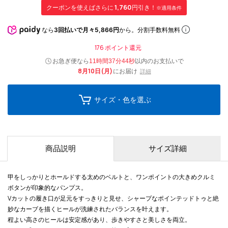
クーポンを使えばさらに
1,760
円引き！
※適用条件
なら
3回払いで月々5,866円
から。分割手数料無料
176
ポイント還元
お急ぎ便なら
以内
のお支払いで
11時間37分43秒
8月10日(月)
にお届け
詳細
サイズ・色を選ぶ
商品説明
サイズ詳細
甲をしっかりとホールドする太めのベルトと、ワンポイントの大きめクルミ
ボタンが印象的なパンプス。
Vカットの履き口が足元をすっきりと見せ、シャープなポインテッドトゥと絶
妙なカーブを描くヒールが洗練されたバランスを叶えます。
程よい高さのヒールは安定感があり、歩きやすさと美しさを両立。