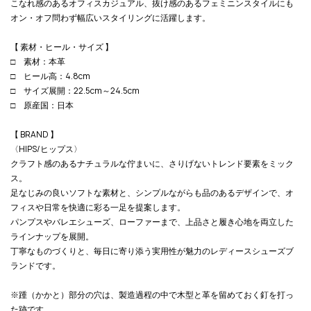
こなれ感のあるオフィスカジュアル、抜け感のあるフェミニンスタイルにも
オン・オフ問わず幅広いスタイリングに活躍します。
【 素材・ヒール・サイズ 】
□ 素材：本革
□ ヒール高：4.8cm
□ サイズ展開：22.5cm～24.5cm
□ 原産国：日本
【 BRAND 】
〈HIPS/ヒップス〉
クラフト感のあるナチュラルな佇まいに、さりげないトレンド要素をミック
ス。
足なじみの良いソフトな素材と、シンプルながらも品のあるデザインで、オ
フィスや日常を快適に彩る一足を提案します。
パンプスやバレエシューズ、ローファーまで、上品さと履き心地を両立した
ラインナップを展開。
丁寧なものづくりと、毎日に寄り添う実用性が魅力のレディースシューズブ
ランドです。
※踵（かかと）部分の穴は、製造過程の中で木型と革を留めておく釘を打っ
た跡です。