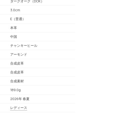
ダークオーク（DOK）
3.0cm
E（普通）
本革
中国
チャンキーヒール
アーモンド
合成皮革
合成皮革
合成素材
189.0g
2026年 春夏
レディース