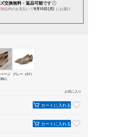
ズ交換無料・返品可能
です
以内
のお支払いで
8月10日(月)
にお届け
0秒
ドベージ
グレー（GY）
DBG）
お気に入り
カートに入れる
カートに入れる