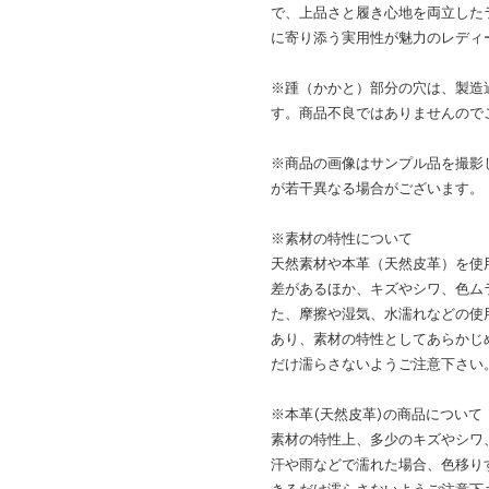
で、上品さと履き心地を両立した
に寄り添う実用性が魅力のレディ
※踵（かかと）部分の穴は、製造
す。商品不良ではありませんので
※商品の画像はサンプル品を撮影
が若干異なる場合がございます。
※素材の特性について
天然素材や本革（天然皮革）を使
差があるほか、キズやシワ、色ム
た、摩擦や湿気、水濡れなどの使
あり、素材の特性としてあらかじ
だけ濡らさないようご注意下さい
※本革(天然皮革)の商品について
素材の特性上、多少のキズやシワ
汗や雨などで濡れた場合、色移り
きるだけ濡らさないようご注意下