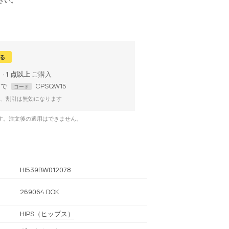
る
1 点以上
まで
CPSQW15
コード
、割引は無効になります
です。注文後の適用はできません。
HI539BW012078
269064 DOK
HIPS
（ヒップス）