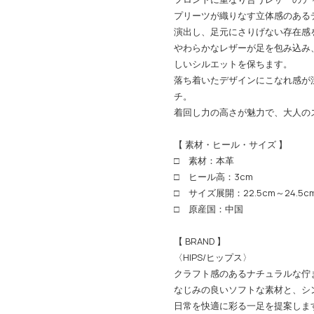
プリーツが織りなす立体感のある
演出し、足元にさりげない存在感
やわらかなレザーが足を包み込み
しいシルエットを保ちます。
落ち着いたデザインにこなれ感が
チ。
着回し力の高さが魅力で、大人の
【 素材・ヒール・サイズ 】
□ 素材：本革
□ ヒール高：3cm
□ サイズ展開：22.5cm～24.5c
□ 原産国：中国
【 BRAND 】
〈HIPS/ヒップス〉
クラフト感のあるナチュラルな佇
なじみの良いソフトな素材と、シ
日常を快適に彩る一足を提案しま