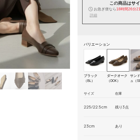
この商品は
サイ
お急ぎ便なら
18時間26分2
詳細
バリエーション
ブラック
ダークオーク
サン
（BL）
（DOK）
ュ（S
サイズ
在庫
225/22.5cm
残り3点
23cm
あり