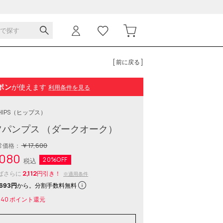
[ 前に戻る ]
ポン
が使えます
利用条件を見る
HIPS
（ヒップス）
パンプス （ダークオーク）
￥17,600
常価格：
080
20%OFF
税込
2,112
ばさらに
円引き！
※適用条件
693円
から。分割手数料無料
140
ポイント還元