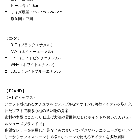
□ ヒール高：1.0cm
□ サイズ展開：22.5cm～24.5cm
□ 原産国：中国
【 color 】
□ BLE（ブラックエナメル）
□ NVE（ネイビーエナメル）
□ LPIE（ライトピンクエナメル）
□ WHE（ホワイトエナメル）
□ LBUE（ライトブルーエナメル）
【 BRAND 】
〈HIPS/ヒップス〉
クラフト感のあるナチュラルでシンプルなデザインに流行アイテムを取り入
れたソフトで履き心地の良い靴の提案
素材や木型にこだわり 仕上げ方法や雰囲気だしにポイントをおいたカジュア
ルシューズブランドです
良質なレザーを使用した 足なじみの良いパンプスやバレエシューズなどデイ
リーからオフィスシーンまで様々なシーンで使えるアイテムを多数展開