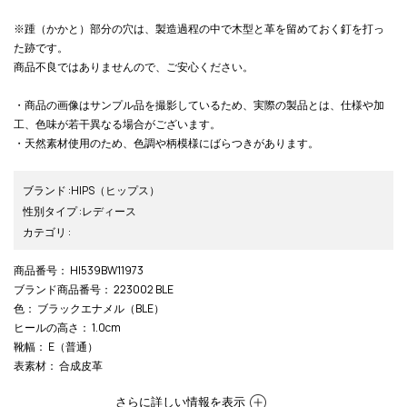
※踵（かかと）部分の穴は、製造過程の中で木型と革を留めておく釘を打っ
た跡です。
商品不良ではありませんので、ご安心ください。
・商品の画像はサンプル品を撮影しているため、実際の製品とは、仕様や加
工、色味が若干異なる場合がございます。
・天然素材使用のため、色調や柄模様にばらつきがあります。
ブランド
:
HIPS
（ヒップス）
性別タイプ
:
レディース
カテゴリ
:
商品番号
： HI539BW11973
ブランド商品番号
： 223002 BLE
色
： ブラックエナメル（BLE）
ヒールの高さ
： 1.0cm
靴幅
： E（普通）
表素材
： 合成皮革
さらに詳しい情報を表示