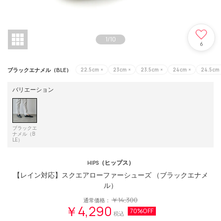
1
/
10
6
ブラックエナメル（BLE）
22.5cm
×
23cm
×
23.5cm
×
24cm
×
24.5cm
バリエーション
ブラックエ
ナメル（B
LE）
（ヒップス）
HIPS
【レイン対応】スクエアローファーシューズ （ブラックエナメ
ル）
￥14,300
通常価格：
￥4,290
70%OFF
税込