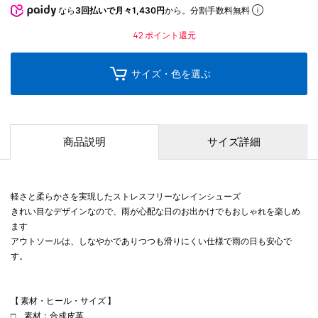
なら
3回払いで月々1,430円
から。分割手数料無料
42
ポイント還元
サイズ・色を選ぶ
商品説明
サイズ詳細
軽さと柔らかさを実現したストレスフリーなレインシューズ
きれい目なデザインなので、雨が心配な日のお出かけでもおしゃれを楽しめ
ます
アウトソールは、しなやかでありつつも滑りにくい仕様で雨の日も安心で
す。
【 素材・ヒール・サイズ 】
□ 素材：合成皮革