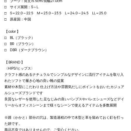
□ ブーツ：筒丈15.5cm/筒幅27.0cm
□ サイズ展開：S～L
□ S＝22.0～22.5 M＝23.0～23.5 L＝24.0～24.5 LL＝25.0
□ 原産国：中国
【 color 】
□ BL（ブラック）
□ BR（ブラウン）
□ DBR（ダークブラウン）
【 BRAND 】
〈HIPS/ヒップス〉
クラフト感のあるナチュラルでシンプルなデザインに流行アイテムを取り入
れたソフトで履き心地の良い靴の提案
素材や木型にこだわり 仕上げ方法や雰囲気だしにポイントをおいたカジュア
ルシューズブランドです
良質なレザーを使用した 足なじみの良いパンプスやバレエシューズなどデイ
リーからオフィスシーンまで様々なシーンで使えるアイテムを多数展開
※踵（かかと）部分の穴は、製造過程の中で木型と革を留めておく釘を打っ
た跡です。
商品不良ではありませんので、ご安心ください。