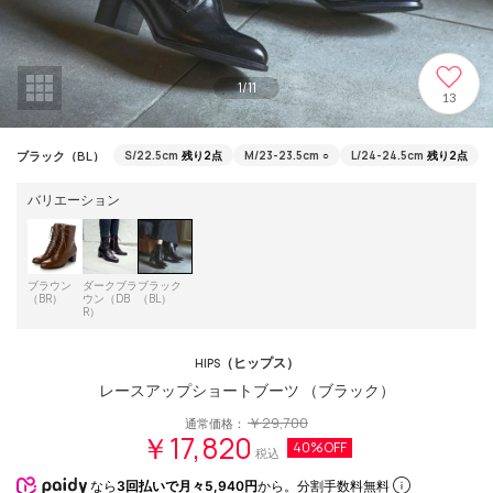
1
/
11
13
ブラック（BL）
S/22.5cm
残り2点
M/23-23.5cm
○
L/24-24.5cm
残り2点
バリエーション
ブラウン
ダークブラ
ブラック
（BR）
ウン（DB
（BL）
R）
（ヒップス）
HIPS
レースアップショートブーツ （ブラック）
￥29,700
通常価格：
￥17,820
40%OFF
税込
なら
3回払いで月々5,940円
から。分割手数料無料