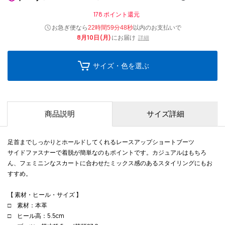
178
ポイント還元
お急ぎ便なら
以内
のお支払いで
22時間59分47秒
8月10日(月)
にお届け
詳細
サイズ・色を選ぶ
商品説明
サイズ詳細
足首までしっかりとホールドしてくれるレースアップショートブーツ
サイドファスナーで着脱が簡単なのもポイントです。カジュアルはもちろ
ん、フェミニンなスカートに合わせたミックス感のあるスタイリングにもお
すすめ。
【 素材・ヒール・サイズ 】
□ 素材：本革
□ ヒール高：5.5cm