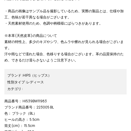
・商品の画像はサンプル品を撮影しているため、実際の製品とは、仕様や加
工、色味が若干異なる場合がございます。
・天然素材使用のため、色調や柄模様にばらつきがあります。
※本革(天然皮革)の商品について
素材の特性上、多少のキズやシワ、色ムラや擦れが見られる場合がございま
す。
汗や雨などで濡れた場合、色移りする場合がございます。革の品質保持のた
め、できるだけ濡らさないようご注意下さい。
ブランド
:
HIPS
（ヒップス）
性別タイプ
:
レディース
カテゴリ
:
商品番号
： HI539BW11983
ブランド商品番号
： 223005 BL
色
： ブラック（BL）
ヒールの高さ
： 5.5cm
筒丈(cm)
： 15.5cm