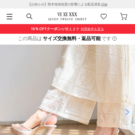
【お知らせ】熊本地域地震の影響による配送遅延
詳細
10% OFF
クーポン
が使えます
利用条件を見る
この商品は
サイズ交換無料・返品可能
です