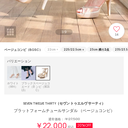
1
/
9
14
ベージュコンビ（BGSC）
22cm
×
225/22.5cm
○
23cm
残り2点
235/23.
バリエーション
ホワイト
ブラックス
ベージュコ
（WH）
エード（B
ンビ（BGS
LS）
C）
（セヴン トゥエルヴ サーティ）
SEVEN TWELVE THIRTY
プラットフォームチュールサンダル （ベージュコンビ）
￥27,500
通常価格：
￥22,000
20%OFF
税込