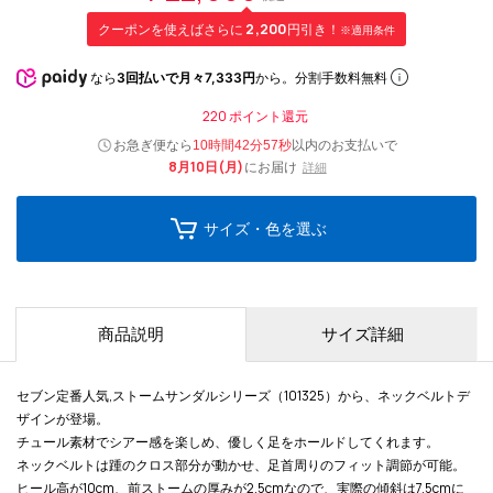
クーポンを使えばさらに
2,200
円引き！
※適用条件
なら
3回払いで月々7,333円
から。分割手数料無料
220
ポイント還元
お急ぎ便なら
以内
のお支払いで
10時間42分56秒
8月10日(月)
にお届け
詳細
サイズ・色を選ぶ
商品説明
サイズ詳細
セブン定番人気,ストームサンダルシリーズ（101325）から、ネックベルトデ
ザインが登場。
チュール素材でシアー感を楽しめ、優しく足をホールドしてくれます。
ネックベルトは踵のクロス部分が動かせ、足首周りのフィット調節が可能。
ヒール高が10cm、前ストームの厚みが2.5cmなので、実際の傾斜は7.5cmに