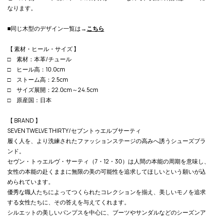
なります。
■同じ木型のデザイン一覧は→
こちら
【 素材・ヒール・サイズ 】
□ 素材：本革/チュール
□ ヒール高：10.0cm
□ ストーム高：2.5cm
□ サイズ展開：22.0cm～24.5cm
□ 原産国：日本
【 BRAND 】
SEVEN TWELVE THIRTY/セブントゥエルブサーティ
履く人を、より洗練されたファッションステージの高みへ誘うシューズブラ
ンド。
セヴン・トゥエルヴ・サーティ（7・12・30）は人間の本能の周期を意味し、
女性の本能の赴くままに無限の美の可能性を追求してほしいという願いが込
められています。
優秀な職人たちによってつくられたコレクションを揃え、美しいモノを追求
する女性たちに、その答えを与えてくれます。
シルエットの美しいパンプスを中心に、ブーツやサンダルなどのシーズンア