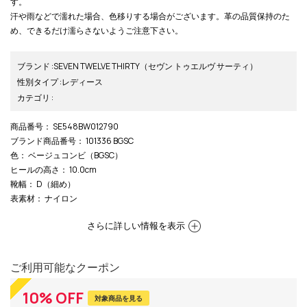
す。
汗や雨などで濡れた場合、色移りする場合がございます。革の品質保持のた
め、できるだけ濡らさないようご注意下さい。
ブランド
:
SEVEN TWELVE THIRTY
（セヴン トゥエルヴ サーティ）
性別タイプ
:
レディース
カテゴリ
:
商品番号
： SE548BW012790
ブランド商品番号
： 101336 BGSC
色
： ベージュコンビ（BGSC）
ヒールの高さ
： 10.0cm
靴幅
： D（細め）
表素材
： ナイロン
さらに詳しい情報を表示
ご利用可能なクーポン
10
%
OFF
対象商品を見る