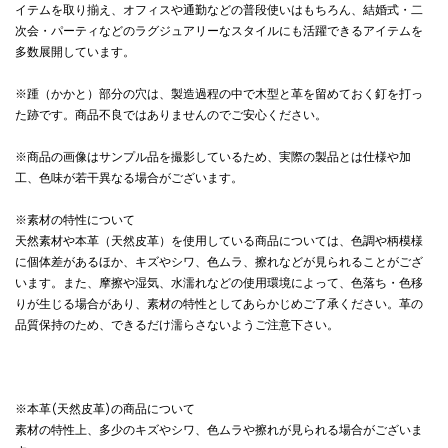
イテムを取り揃え、オフィスや通勤などの普段使いはもちろん、結婚式・二
次会・パーティなどのラグジュアリーなスタイルにも活躍できるアイテムを
多数展開しています。
※踵（かかと）部分の穴は、製造過程の中で木型と革を留めておく釘を打っ
た跡です。商品不良ではありませんのでご安心ください。
※商品の画像はサンプル品を撮影しているため、実際の製品とは仕様や加
工、色味が若干異なる場合がございます。
※素材の特性について
天然素材や本革（天然皮革）を使用している商品については、色調や柄模様
に個体差があるほか、キズやシワ、色ムラ、擦れなどが見られることがござ
います。また、摩擦や湿気、水濡れなどの使用環境によって、色落ち・色移
りが生じる場合があり、素材の特性としてあらかじめご了承ください。革の
品質保持のため、できるだけ濡らさないようご注意下さい。
※本革(天然皮革)の商品について
素材の特性上、多少のキズやシワ、色ムラや擦れが見られる場合がございま