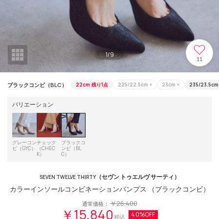
1
/
9
11
ブラックコンビ（BLC）
22cm
残り1点
225/22.5cm
×
23cm
×
235/23.5cm
バリエーション
グレーコン
チェック
ブラックコ
ビ（GYC）
（CHEC
ンビ（BL
K）
C）
（セヴン トゥエルヴ サーティ）
SEVEN TWELVE THIRTY
カラーインソールコンビネーションパンプス （ブラックコンビ）
￥26,400
通常価格：
￥15,840
40%OFF
税込