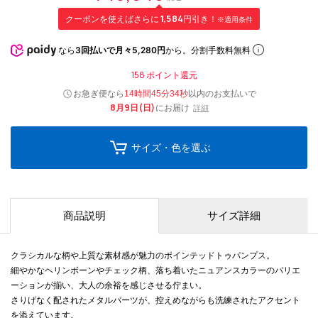
クーポンを使えばさらに
1,584
円引き！
※適用条件
なら
3回払いで月々5,280円
から。分割手数料無料
158
ポイント還元
お急ぎ便なら
以内
のお支払いで
14時間45分33秒
8月9日(日)
にお届け
詳細
サイズ・色を選ぶ
商品説明
サイズ詳細
クラシカルな柄や上質な素材感が魅力のポインテッドトゥパンプス。
細やかなヘリンボーンやチェック柄、落ち着いたニュアンスカラーのバリエ
ーションが揃い、大人の余裕を感じさせる佇まい。
さりげなく配されたメタルパーツが、控えめながらも洗練されたアクセント
を添えています。