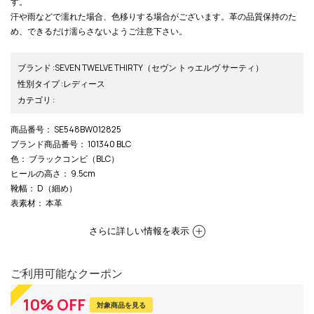
す。
汗や雨などで濡れた場合、色移りする場合がございます。革の品質保持のた
め、できるだけ濡らさないようご注意下さい。
ブランド
:
SEVEN TWELVE THIRTY
（セヴン トゥエルヴ サーティ）
性別タイプ
:
レディース
カテゴリ
:
商品番号
： SE548BW012825
ブランド商品番号
： 101340 BLC
色
： ブラックコンビ（BLC）
ヒールの高さ
： 9.5cm
靴幅
： D（細め）
表素材
： 本革
さらに詳しい情報を表示
ご利用可能なクーポン
10
%
OFF
対象商品を見る