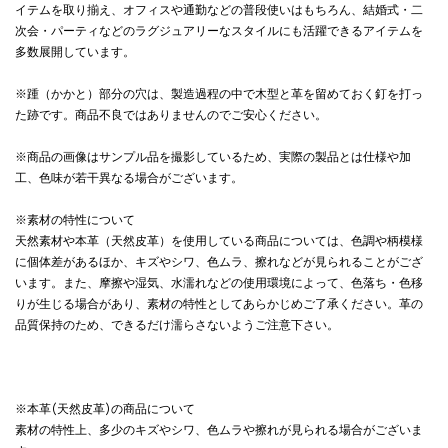
イテムを取り揃え、オフィスや通勤などの普段使いはもちろん、結婚式・二
次会・パーティなどのラグジュアリーなスタイルにも活躍できるアイテムを
多数展開しています。
※踵（かかと）部分の穴は、製造過程の中で木型と革を留めておく釘を打っ
た跡です。商品不良ではありませんのでご安心ください。
※商品の画像はサンプル品を撮影しているため、実際の製品とは仕様や加
工、色味が若干異なる場合がございます。
※素材の特性について
天然素材や本革（天然皮革）を使用している商品については、色調や柄模様
に個体差があるほか、キズやシワ、色ムラ、擦れなどが見られることがござ
います。また、摩擦や湿気、水濡れなどの使用環境によって、色落ち・色移
りが生じる場合があり、素材の特性としてあらかじめご了承ください。革の
品質保持のため、できるだけ濡らさないようご注意下さい。
※本革(天然皮革)の商品について
素材の特性上、多少のキズやシワ、色ムラや擦れが見られる場合がございま