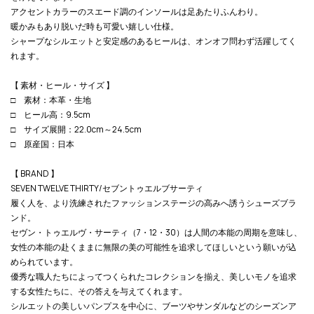
アクセントカラーのスエード調のインソールは足あたりふんわり。
暖かみもあり脱いだ時も可愛い嬉しい仕様。
シャープなシルエットと安定感のあるヒールは、オンオフ問わず活躍してく
れます。
【 素材・ヒール・サイズ 】
□ 素材：本革・生地
□ ヒール高：9.5cm
□ サイズ展開：22.0cm～24.5cm
□ 原産国：日本
【 BRAND 】
SEVEN TWELVE THIRTY/セブントゥエルブサーティ
履く人を、より洗練されたファッションステージの高みへ誘うシューズブラ
ンド。
セヴン・トゥエルヴ・サーティ（7・12・30）は人間の本能の周期を意味し、
女性の本能の赴くままに無限の美の可能性を追求してほしいという願いが込
められています。
優秀な職人たちによってつくられたコレクションを揃え、美しいモノを追求
する女性たちに、その答えを与えてくれます。
シルエットの美しいパンプスを中心に、ブーツやサンダルなどのシーズンア