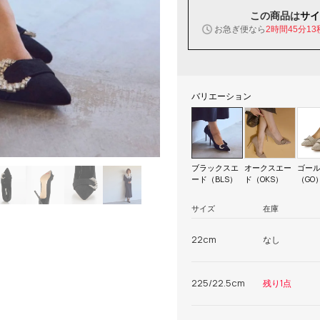
この商品は
サイ
お急ぎ便なら
2時間45分12
バリエーション
ブラックスエ
オークスエー
ゴー
ード（BLS）
ド（OKS）
（GO
サイズ
在庫
22cm
なし
225/22.5cm
残り1点