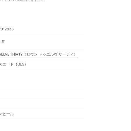
012835
LS
ELVE THIRTY
（セヴン トゥエルヴ サーティ）
スエード（BLS）
）
ンヒール