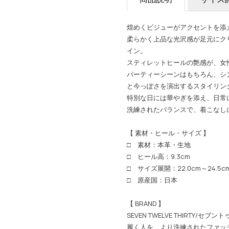
煌めくビジューがアクセントを添
柔らかく上品な光沢感が足元にク
イン。
スティレットヒールの艶感が、女
パーティーシーンはもちろん、シ
と今っぽさを演出するスタイリン
特別な日には華やぎを添え、日常
洗練されたバランスで、着こなし
【 素材・ヒール・サイズ 】
□ 素材：本革・生地
□ ヒール高：9.3cm
□ サイズ展開：22.0cm～24.5c
□ 原産国：日本
【 BRAND 】
SEVEN TWELVE THIRTY/セ
履く人を、より洗練されたファッ