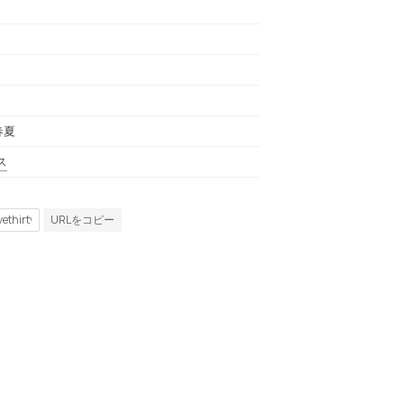
春夏
ス
URLをコピー