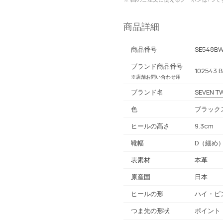
商品詳細
商品番号
SE548BW
ブランド商品番号
102543 B
※店舗お問い合わせ用
ブランド名
SEVEN TW
色
ブラック
ヒールの高さ
9.3cm
靴幅
D（細め
表素材
本革
原産国
日本
ヒールの形
ハイ・ピ
つま先の形状
ポイント