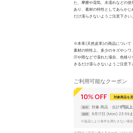
た、摩擦や湿気、水濡れなどの使
あり、素材の特性としてあらかじ
だけ濡らさないようご注意下さい
※本革(天然皮革)の商品について
素材の特性上、多少のキズやシワ
汗や雨などで濡れた場合、色移り
きるだけ濡らさないようご注意下
ご利用可能なクーポン
10
%
OFF
対象商品を
対象
商品
合計
1円以上
条件
8月17日 (Mon) 23:59
期間
※返品により条件を満たさない場合
※1回のご注文に使えるクーポンは1つ