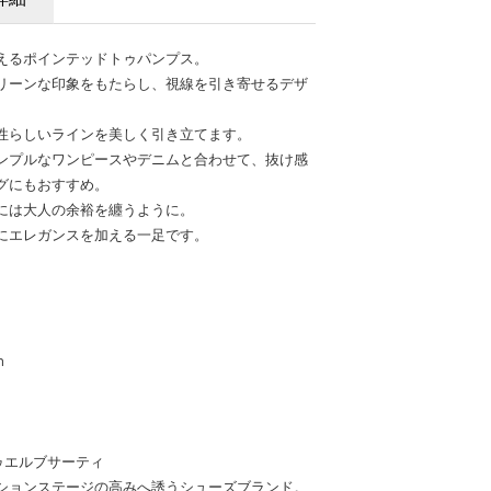
えるポインテッドトゥパンプス。
リーンな印象をもたらし、視線を引き寄せるデザ
性らしいラインを美しく引き立てます。
ンプルなワンピースやデニムと合わせて、抜け感
グにもおすすめ。
には大人の余裕を纏うように。
にエレガンスを加える一足です。
m
ブントゥエルブサーティ
ションステージの高みへ誘うシューズブランド。