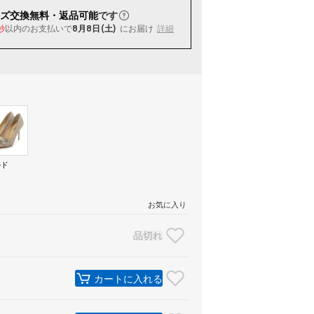
ズ交換無料・返品可能
です
以内
のお支払いで
8月8日(土)
にお届け
詳細
秒
ルド
）
お気に入り
品切れ
カートに入れる