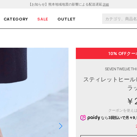
【お知らせ】熊本地域地震の影響による配送遅延
詳細
CATEGORY
SALE
OUTLET
10% OFF
クー
SEVEN TWELVE TH
スティレットヒール
ラ
￥2
クーポンを使え
なら
3回払いで月々9,