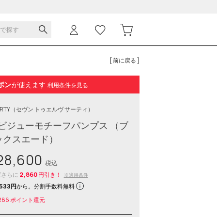
[ 前に戻る ]
ポン
が使えます
利用条件を見る
IRTY
（セヴン トゥエルヴ サーティ）
ビジューモチーフパンプス （ブ
ックスエード）
8,600
税込
2,860
ばさらに
円引き！
※適用条件
533円
から。分割手数料無料
286
ポイント還元