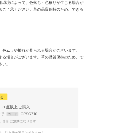
用環境によって、色落ち・色移りが生じる場合が
めご了承ください。革の品質保持のため、できる
。
、色ムラや擦れが見られる場合がございます。
する場合がございます。革の品質保持のため、で
さい。
見る
1 点以上
まで
CPSQZ10
コード
、割引は無効になります
です。注文後の適用はできません。