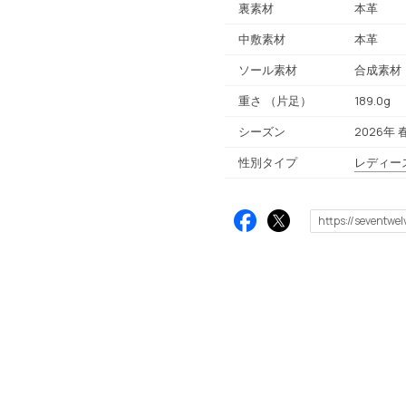
裏素材
本革
中敷素材
本革
ソール素材
合成素材
重さ
（片足）
189.0g
シーズン
2026年 
性別タイプ
レディー