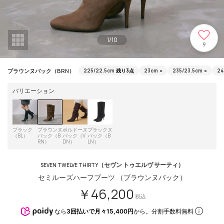
1
/
10
9
ブラウンヌバック（BRN）
225/22.5cm
残り3点
23cm
○
235/23.5cm
○
2
バリエーション
ブラック
ブラウンヌ
ボルドーヌ
ブラックヌ
（BL）
バック（B
バック（V
バック（B
RN）
DN）
LN）
（セヴン トゥエルヴ サーティ）
SEVEN TWELVE THIRTY
セミルーズハーフブーツ （ブラウンヌバック）
￥46,200
税込
なら
3回払いで月々15,400円
から。分割手数料無料