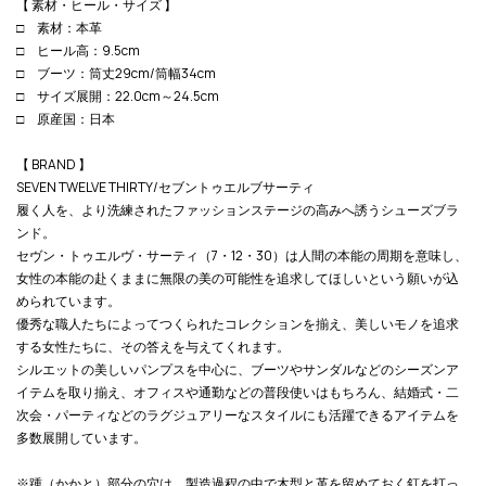
【 素材・ヒール・サイズ 】
□ 素材：本革
□ ヒール高：9.5cm
□ ブーツ：筒丈29cm/筒幅34cm
□ サイズ展開：22.0cm～24.5cm
□ 原産国：日本
【 BRAND 】
SEVEN TWELVE THIRTY/セブントゥエルブサーティ
履く人を、より洗練されたファッションステージの高みへ誘うシューズブラ
ンド。
セヴン・トゥエルヴ・サーティ（7・12・30）は人間の本能の周期を意味し、
女性の本能の赴くままに無限の美の可能性を追求してほしいという願いが込
められています。
優秀な職人たちによってつくられたコレクションを揃え、美しいモノを追求
する女性たちに、その答えを与えてくれます。
シルエットの美しいパンプスを中心に、ブーツやサンダルなどのシーズンア
イテムを取り揃え、オフィスや通勤などの普段使いはもちろん、結婚式・二
次会・パーティなどのラグジュアリーなスタイルにも活躍できるアイテムを
多数展開しています。
※踵（かかと）部分の穴は、製造過程の中で木型と革を留めておく釘を打っ