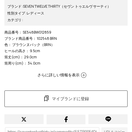
ブランド
:
SEVEN TWELVE THIRTY
（セヴン トゥエルヴ サーティ）
性別タイプ
:
レディース
カテゴリ
:
商品番号
： SE548BW012859
ブランド商品番号
： 102548 BRN
色
： ブラウンヌバック（BRN）
ヒールの高さ
： 9.5cm
筒丈(cm)
： 29.0cm
筒周り(cm)
： 34.0cm
さらに詳しい情報を表示
マイブランドに登録
URLをコピー