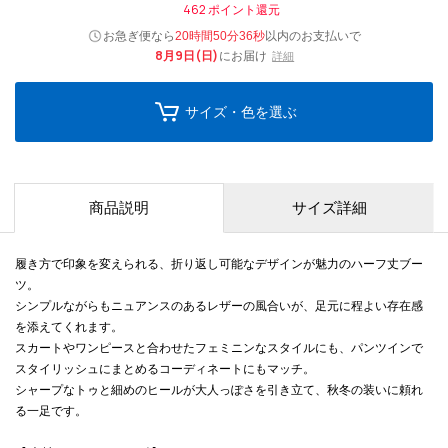
462
ポイント還元
お急ぎ便なら
以内
のお支払いで
20時間50分34秒
8月9日(日)
にお届け
詳細
サイズ・色を選ぶ
商品説明
サイズ詳細
履き方で印象を変えられる、折り返し可能なデザインが魅力のハーフ丈ブー
ツ。
シンプルながらもニュアンスのあるレザーの風合いが、足元に程よい存在感
を添えてくれます。
スカートやワンピースと合わせたフェミニンなスタイルにも、パンツインで
スタイリッシュにまとめるコーディネートにもマッチ。
シャープなトゥと細めのヒールが大人っぽさを引き立て、秋冬の装いに頼れ
る一足です。