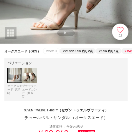
1
/
11
22
オークスエード（OKS）
22cm
×
225/22.5cm
残り2点
23cm
残り3点
235/
バリエーション
オークスエ
ブラックス
ード（OK
エードコン
S）
ビ（BLS
C）
（セヴン トゥエルヴ サーティ）
SEVEN TWELVE THIRTY
チュールベルトサンダル （オークスエード）
￥25,300
通常価格：