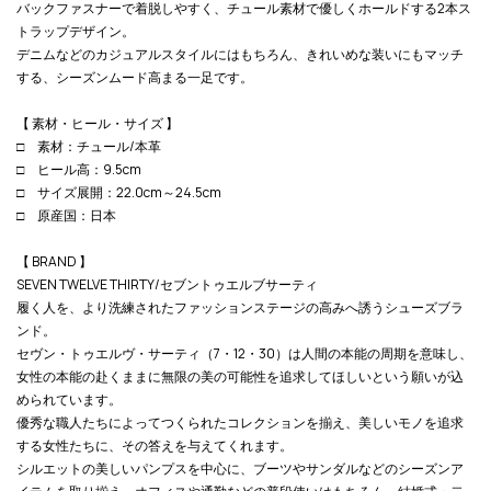
バックファスナーで着脱しやすく、チュール素材で優しくホールドする2本ス
トラップデザイン。
デニムなどのカジュアルスタイルにはもちろん、きれいめな装いにもマッチ
する、シーズンムード高まる一足です。
【 素材・ヒール・サイズ 】
□ 素材：チュール/本革
□ ヒール高：9.5cm
□ サイズ展開：22.0cm～24.5cm
□ 原産国：日本
【 BRAND 】
SEVEN TWELVE THIRTY/セブントゥエルブサーティ
履く人を、より洗練されたファッションステージの高みへ誘うシューズブラ
ンド。
セヴン・トゥエルヴ・サーティ（7・12・30）は人間の本能の周期を意味し、
女性の本能の赴くままに無限の美の可能性を追求してほしいという願いが込
められています。
優秀な職人たちによってつくられたコレクションを揃え、美しいモノを追求
する女性たちに、その答えを与えてくれます。
シルエットの美しいパンプスを中心に、ブーツやサンダルなどのシーズンア