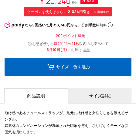
￥20,240
20%OFF
税込
クーポンを使えばさらに
2,024
円引き！
※適用条件
なら
3回払いで月々6,746円
から。分割手数料無料
202
ポイント還元
お急ぎ便なら
以内
のお支払いで
0時間46分40秒
8月10日(月)
にお届け
詳細
サイズ・色を選ぶ
商品説明
サイズ詳細
透け感のあるチュールストラップが、足元に抜け感と女性らしさを添えるサ
ンダル。
異素材のコンビネーションが洗練された印象を与え、さりげなくモードな雰
囲気も演出します。