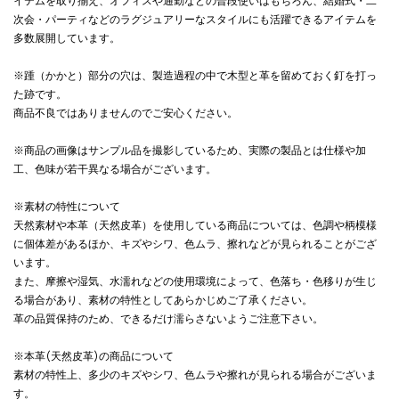
イテムを取り揃え、オフィスや通勤などの普段使いはもちろん、結婚式・二
次会・パーティなどのラグジュアリーなスタイルにも活躍できるアイテムを
多数展開しています。
※踵（かかと）部分の穴は、製造過程の中で木型と革を留めておく釘を打っ
た跡です。
商品不良ではありませんのでご安心ください。
※商品の画像はサンプル品を撮影しているため、実際の製品とは仕様や加
工、色味が若干異なる場合がございます。
※素材の特性について
天然素材や本革（天然皮革）を使用している商品については、色調や柄模様
に個体差があるほか、キズやシワ、色ムラ、擦れなどが見られることがござ
います。
また、摩擦や湿気、水濡れなどの使用環境によって、色落ち・色移りが生じ
る場合があり、素材の特性としてあらかじめご了承ください。
革の品質保持のため、できるだけ濡らさないようご注意下さい。
※本革(天然皮革)の商品について
素材の特性上、多少のキズやシワ、色ムラや擦れが見られる場合がございま
す。