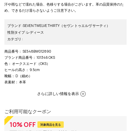
汗や雨などで濡れた場合、色移りする場合がございます。革の品質保持のた
め、できるだけ濡らさないようご注意下さい。
ブランド
:
SEVEN TWELVE THIRTY
（セヴン トゥエルヴ サーティ）
性別タイプ
:
レディース
カテゴリ
:
商品番号
： SE548BW012890
ブランド商品番号
： 101346 OKS
色
： オークスエード（OKS）
ヒールの高さ
： 9.5cm
靴幅
： D（細め）
表素材
： 本革
さらに詳しい情報を表示
ご利用可能なクーポン
10
%
OFF
対象商品を見る