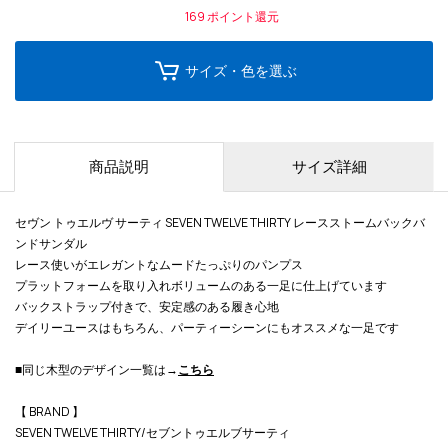
169
ポイント還元
サイズ・色を選ぶ
商品説明
サイズ詳細
セヴン トゥエルヴ サーティ SEVEN TWELVE THIRTY レースストームバックバ
ンドサンダル
レース使いがエレガントなムードたっぷりのパンプス
プラットフォームを取り入れボリュームのある一足に仕上げています
バックストラップ付きで、安定感のある履き心地
デイリーユースはもちろん、パーティーシーンにもオススメな一足です
■同じ木型のデザイン一覧は→
こちら
【 BRAND 】
SEVEN TWELVE THIRTY/セブントゥエルブサーティ