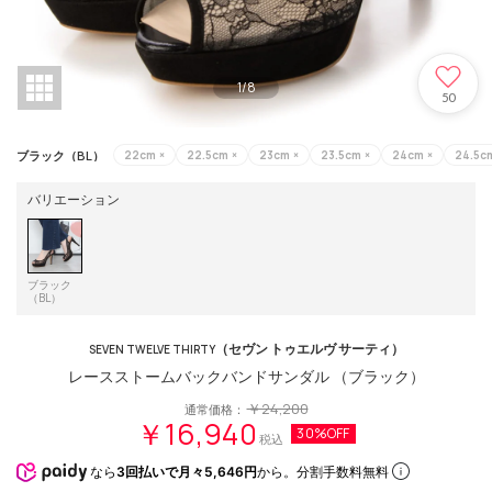
1
/
8
50
ブラック（BL）
22cm
×
22.5cm
×
23cm
×
23.5cm
×
24cm
×
24.5c
バリエーション
ブラック
（BL）
（セヴン トゥエルヴ サーティ）
SEVEN TWELVE THIRTY
レースストームバックバンドサンダル （ブラック）
￥24,200
通常価格：
￥16,940
30%OFF
税込
なら
3回払いで月々5,646円
から。分割手数料無料