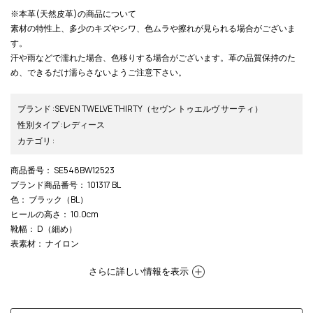
※本革(天然皮革)の商品について
素材の特性上、多少のキズやシワ、色ムラや擦れが見られる場合がございま
す。
汗や雨などで濡れた場合、色移りする場合がございます。革の品質保持のた
め、できるだけ濡らさないようご注意下さい。
ブランド
:
SEVEN TWELVE THIRTY
（セヴン トゥエルヴ サーティ）
性別タイプ
:
レディース
カテゴリ
:
商品番号
： SE548BW12523
ブランド商品番号
： 101317 BL
色
： ブラック（BL）
ヒールの高さ
： 10.0cm
靴幅
： D（細め）
表素材
： ナイロン
さらに詳しい情報を表示