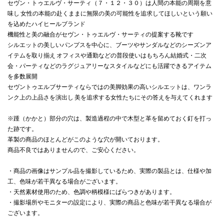
セヴン・トゥエルヴ・サーティ（７・１２・３０）は人間の本能の周期を意
味し 女性の本能の赴くままに無限の美の可能性を追求してほしいという願い
を込めたハイヒールブランド
機能性と美の融合がセヴン・トゥエルヴ・サーティの提案する靴です
シルエットの美しいパンプスを中心に、ブーツやサンダルなどのシーズンア
イテムを取り揃え オフィスや通勤などの普段使いはもちろん結婚式・二次
会・パーティなどのラグジュアリーなスタイルなどにも活躍できるアイテム
を多数展開
セヴントゥエルブサーティならではの美脚効果の高いシルエットは、ワンラ
ンク上の上品さを演出し 美を追求する女性たちにその答えを与えてくれます
※踵（かかと）部分の穴は、製造過程の中で木型と革を留めておく釘を打っ
た跡です。
革製の商品のほとんどがこのような穴が開いております。
商品不良ではありませんので、ご安心ください。
・商品の画像はサンプル品を撮影しているため、実際の製品とは、仕様や加
工、色味が若干異なる場合がございます。
・天然素材使用のため、色調や柄模様にばらつきがあります。
・撮影場所やモニターの設定により、実際の商品と色味が若干異なる場合が
ございます。