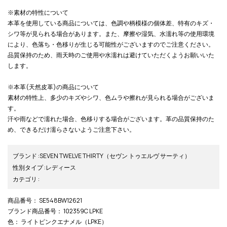
※素材の特性について
本革を使用している商品については、色調や柄模様の個体差、特有のキズ・
シワ等が見られる場合があります。また、摩擦や湿気、水濡れ等の使用環境
により、色落ち・色移りが生じる可能性がございますのでご注意ください。
品質保持のため、雨天時のご使用や水濡れは避けていただくようお願いいた
します。
※本革(天然皮革)の商品について
素材の特性上、多少のキズやシワ、色ムラや擦れが見られる場合がございま
す。
汗や雨などで濡れた場合、色移りする場合がございます。革の品質保持のた
め、できるだけ濡らさないようご注意下さい。
ブランド
:
SEVEN TWELVE THIRTY
（セヴン トゥエルヴ サーティ）
性別タイプ
:
レディース
カテゴリ
:
商品番号
： SE548BW12621
ブランド商品番号
： 102359C LPKE
色
： ライトピンクエナメル（LPKE）