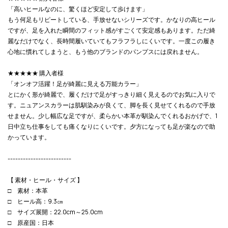
「高いヒールなのに、驚くほど安定して歩けます」
もう何足もリピートしている、手放せないシリーズです。かなりの高ヒール
ですが、足を入れた瞬間のフィット感がすごくて安定感もあります。ただ綺
麗なだけでなく、長時間履いていてもフラフラしにくいです。一度この履き
心地に慣れてしまうと、もう他のブランドのパンプスには戻れません。
★★★★★ 購入者様
「オンオフ活躍！足が綺麗に見える万能カラー」
とにかく形が綺麗で、履くだけで足がすっきり細く見えるのでお気に入りで
す。ニュアンスカラーは肌馴染みが良くて、脚を長く見せてくれるので手放
せません。少し幅広な足ですが、柔らかい本革が馴染んでくれるおかげで、1
日中立ち仕事をしても痛くなりにくいです。夕方になっても足が楽なので助
かっています。
-------------------------
【 素材・ヒール・サイズ 】
□ 素材：本革
□ ヒール高：9.3㎝
□ サイズ展開：22.0cm～25.0cm
□ 原産国：日本