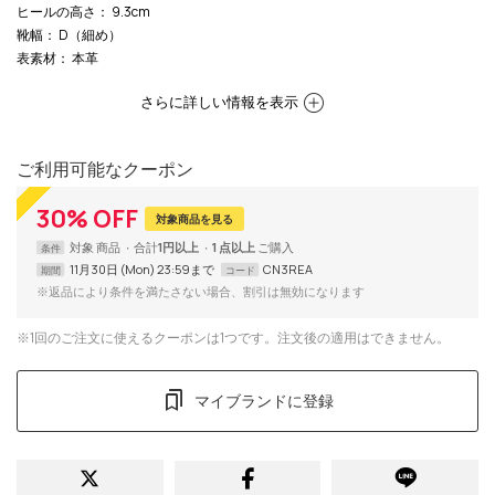
ヒールの高さ
： 9.3cm
靴幅
： D（細め）
表素材
： 本革
さらに詳しい情報を表示
ご利用可能なクーポン
30
%
OFF
対象商品を見る
対象
商品
合計
1円以上
1 点以上
条件
11月30日 (Mon) 23:59まで
CN3REA
期間
コード
※返品により条件を満たさない場合、割引は無効になります
※1回のご注文に使えるクーポンは1つです。注文後の適用はできません。
マイブランドに登録