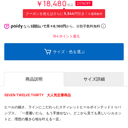
￥18,480
20%OFF
税込
クーポンを使えばさらに
5,544
円引き！
※適用条件
なら
3回払いで月々6,160円
から。分割手数料無料
184
ポイント還元
サイズ・色を選ぶ
商品説明
サイズ詳細
SEVEN TWELVE THIRTY 大人気定番商品
ヒールの細さ、ラインにこだわったスティレットヒールポインテッドトゥパ
ンプス。 「一度履いたら、もう手放せない。どこから見ても美しいシルエッ
トと、理想の履き心地を叶える一足」