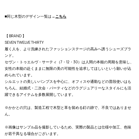
■同じ木型のデザイン一覧は→
こちら
【 BRAND 】
SEVEN TWELVE THIRTY
履く人を、より洗練されたファッションステージの高みへ誘うシューズブラ
ンド。
セヴン・トゥエルヴ・サーティ（7・12・30）は人間の本能の周期を意味し、
女性の本能の赴くままに無限の美の可能性を追求してほしいという願いが込
められています。
シルエットの美しいパンプスを中心に、オフィスや通勤などの普段使いはも
ちろん、結婚式・二次会・パーティなどのラグジュアリーなスタイルにも活
躍できるアイテムを多数展開しています。
※かかとの穴は、製造工程で木型と革を留める釘の跡で、不良ではありませ
ん。
※画像はサンプル品を撮影しているため、実際の製品とは仕様や加工、色味
が若干異なる場合がございます。