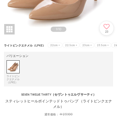
1
/
10
23
ライトピンクエナメル（LPKE）
22cm
×
22.5cm
×
23cm
×
23.5cm
×
2
バリエーション
ライトピン
クエナメル
（LPKE）
（セヴン トゥエルヴ サーティ）
SEVEN TWELVE THIRTY
スティレットヒールポインテッドトゥパンプ （ライトピンクエナ
メル）
￥23,100
通常価格：