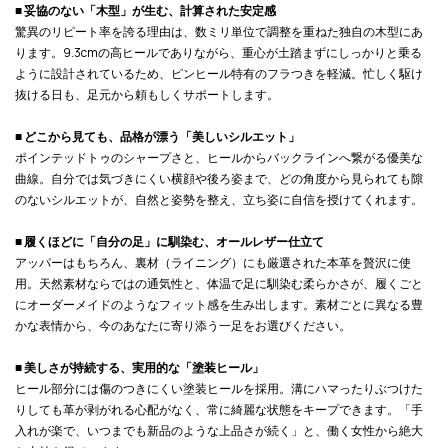
■ 妥協のない「木型」が生む、計算された安定感
驚異のリピート率を誇る理由は、数ミリ単位で調整を重ねた独自の木型にあ
ります。9.3cmの高ヒールでありながら、重心が土踏まずにしっかりと乗る
ように設計されているため、ピンヒール特有のフラつきを軽減。忙しく駆け
抜ける日も、足元から頼もしくサポートします。
■ どこから見ても、品格が漂う「美しいシルエット」
ポインテッドトゥのシャープさと、ヒールからバックラインへ繋がる優美な
曲線。自分では気づきにくい横顔や後ろ姿まで、どの角度から見られても隙
のないシルエットが、自然と姿勢を整え、立ち姿に自信を授けてくれます。
■ 履くほどに「自分の足」に馴染む、オールレザー仕立て
アッパーはもちろん、裏材（ライニング）にも厳選された本革を贅沢に使
用。天然素材ならではの通気性と、体温で足に馴染む柔らかさが、履くごと
にオーダーメイドのようなフィット感を生み出します。素材ごとに異なる豊
かな表情から、今のあなたに寄り添う一足をお選びください。
■ 美しさが持続する、実用的な「塗装ヒール」
ヒール部分には傷のつきにくい塗装ヒールを採用。溝にハマったりぶつけた
りしても革が剥がれる心配がなく、常に綺麗な状態をキープできます。「手
入れが楽で、いつまでも新品のような上品さが続く」と、働く女性から絶大