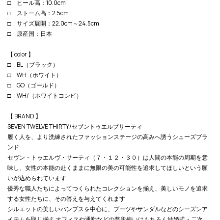
□ ヒール高：10.0cm
□ ストーム高：2.5cm
□ サイズ展開：22.0cm～24.5cm
□ 原産国：日本
【 color 】
□ BL（ブラック）
□ WH（ホワイト）
□ GO（ゴールド）
□ WH/（ホワイトコンビ）
【 BRAND 】
SEVEN TWELVE THIRTY/セブントゥエルブサーティ
履く人を、より洗練されたファッションステージの高みへ誘うシューズブラ
ンド
セヴン・トゥエルヴ・サーティ（７・１２・３０）は人間の本能の周期を意
味し、女性の本能の赴くままに無限の美の可能性を追求してほしいという願
いが込められています
優秀な職人たちによってつくられたコレクションを揃え、美しいモノを追求
する女性たちに、その答えを与えてくれます
シルエットの美しいパンプスを中心に、ブーツやサンダルなどのシーズンア
イテムを取り揃え オフィスや通勤などの普段使いはもちろん結婚式・二次