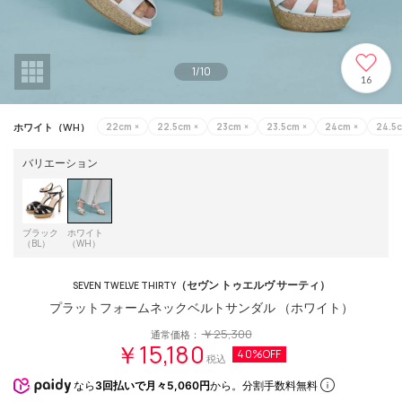
1
/
10
16
ホワイト（WH）
22cm
×
22.5cm
×
23cm
×
23.5cm
×
24cm
×
24.5
バリエーション
ブラック
ホワイト
（BL）
（WH）
（セヴン トゥエルヴ サーティ）
SEVEN TWELVE THIRTY
プラットフォームネックベルトサンダル （ホワイト）
￥25,300
通常価格：
￥15,180
40%OFF
税込
なら
3回払いで月々5,060円
から。分割手数料無料