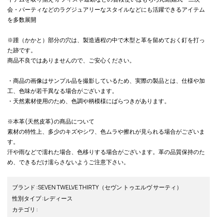
会・パーティなどのラグジュアリーなスタイルなどにも活躍できるアイテム
を多数展開
※踵（かかと）部分の穴は、製造過程の中で木型と革を留めておく釘を打っ
た跡です。
商品不良ではありませんので、ご安心ください。
・商品の画像はサンプル品を撮影しているため、実際の製品とは、仕様や加
工、色味が若干異なる場合がございます。
・天然素材使用のため、色調や柄模様にばらつきがあります。
※本革(天然皮革)の商品について
素材の特性上、多少のキズやシワ、色ムラや擦れが見られる場合がございま
す。
汗や雨などで濡れた場合、色移りする場合がございます。革の品質保持のた
め、できるだけ濡らさないようご注意下さい。
ブランド
:
SEVEN TWELVE THIRTY
（セヴン トゥエルヴ サーティ）
性別タイプ
:
レディース
カテゴリ
: