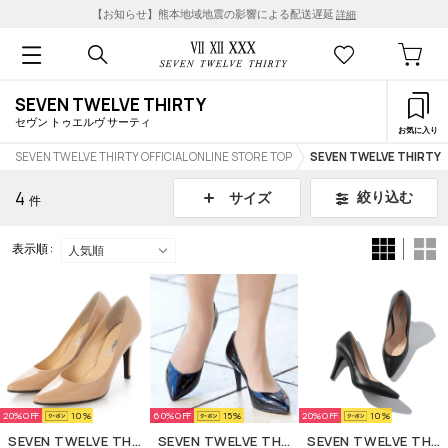
【お知らせ】熊本地域地震の影響による配送遅延
詳細
SEVEN TWELVE THIRTY
セヴン トゥエルヴ サーティ
お気に入り
SEVEN TWELVE THIRTY OFFICIAL ONLINE STORE TOP
SEVEN TWELVE THIRTY
4
絞り込む
サイズ
件
表示順 :
20%
10
60%
15
20%
10
SEVEN TWELVE THIRTY
SEVEN TWELVE THIRTY
SEVEN TWELVE THIRTY