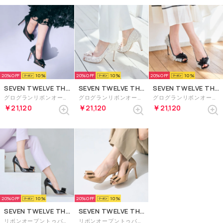
20%
10
20%
10
20%
10
SEVEN TWELVE THIRTY
SEVEN TWELVE THIRTY
SEVEN TWELVE THIRTY
グログランリボンオープントゥパンプス （ブラック）
グログランリボンオープントゥパンプス （ホワイトコンビ）
グログランリボンオープントゥパンプス （ブラックコンビ）
￥21,120
￥21,120
￥21,120
20%
10
20%
10
SEVEN TWELVE THIRTY
SEVEN TWELVE THIRTY
リボンオープントゥパンプス （ブラックエナメル）
リボンオープントゥパンプス （ライトピンクエナメル）