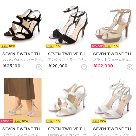
10
10
20%
10
SEVEN TWELVE THIRTY
SEVEN TWELVE THIRTY
SEVEN TWELVE THIRTY
LovelyWalk カバードサンダル （ブラックスエード）
アンクルストラップサンダル （ブラックスエード）
プラットフォームチュールサンダル （ベージュコンビ）
￥23,100
￥20,900
￥22,000
40%
10
10
10
SEVEN TWELVE THIRTY
SEVEN TWELVE THIRTY
SEVEN TWELVE THIRTY
プラットフォームパンチングサンダル （ホワイト）
LovelyWalk カバードサンダル （ホワイト）
アンクルストラップサンダル （ホワイト）