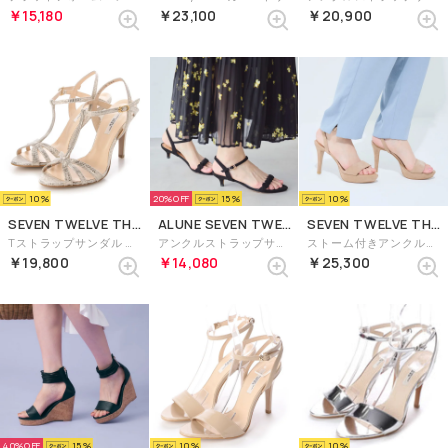
￥15,180
￥23,100
￥20,900
10
20%
15
10
SEVEN TWELVE THIRTY
ALUNE SEVEN TWELVE THIRTY
SEVEN TWELVE THIRTY
Tストラップサンダル （ライトゴールド）
アンクルストラップサンダル （ブラックスエード）
ストーム付きアンクルストラップサンダル （ベージュスエード）
￥19,800
￥14,080
￥25,300
40%
15
10
10