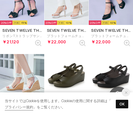
20%
15
20%
10
20%
10
SEVEN TWELVE THIRTY
SEVEN TWELVE THIRTY
SEVEN TWELVE THIRTY
リボンTストラップサンダル （ブラックコンビ）
プラットフォームチュールサンダル （ホワイト）
プラットフォームチュールサンダル （ブラックスエード）
￥21,120
￥22,000
￥22,000
40%
15
40%
15
40%
15
当サイトではCookieを使用します。Cookieの使用に関する詳細は「
ALUNE SEVEN TWELVE THIRTY
HIPS
HIPS
OK
プライバシー規約
」をご覧ください。
バックファスナーロープベルトサンダル （アイボリー）
インヒールプラットサンダル （カーキ）
インヒールプラットサンダル （ブラック）
￥11,880
￥10,560
￥10,560